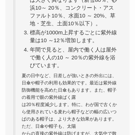
は大きく異なります（新雪80％、砂
浜10～ 20％、コンクリート・アス
ファルト10％、水面10 ～ 20%、草
地・芝生、土面10％以下）。
標高が1000m上昇するごとに紫外線
量は10 ～12％増加します。
年間で見ると、屋内で働く人は屋外
で働く人の10 ～ 20％の紫外線を浴
びています。
夏の日中など、日差しが強いときの外出には、
日傘や帽子の利用も効果的です。最近は紫外線
防御機能を高めた日傘もあります。また、帽子
の着用で眼の紫外線ばく露
は20％程度減少します。特に、わが国で古くか
ら使用されている麦わら帽子などの幅の広いつ
ばのある帽子は、より大きな効果があります。
ただ、日傘や帽子も、太陽
からの直接の紫外線は防げますが、大気中で散