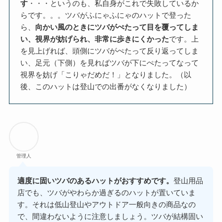
す
・・・というのも、私自身がこれで失敗しているか
らです。。。ツバがふにゃふにゃのハットで登った
ら、
向かい風のときにツバがぺたって目を覆ってしま
い、視界が妨げられ、非常に歩きにくかった
です。上
を見上げれば、頭側にツバがぺたって反り返ってしま
い、足元（下側）を見ればツバが下にぺたってなって
視界を妨げ「こりゃだめだ！」となりました。（以
後、このハットは登山での出番がなくなりました）
管理人
適度に固いツバのあるハットがおすすめです。
登山用品
店でも、ツバがやわらか過ぎるのハットが置いていま
す。それは低山登山やアウトドア一般向きの商品なの
で、間違わないように注意しましょう。ツバが結構固い