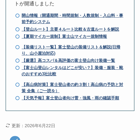
トが開通しました
開山情報（開通期間・時間規制・人数規制・入山料・事
前予約システム
【登山ルート】主要４ルート比較＆古道ルートを解説
【夏期マイカー規制】富士山マイカー規制情報
【装備リスト一覧】富士登山の装備リスト＆解説(日帰
り、山小屋泊対応)
【厳選】高コスパ＆高評価の富士登山向け装備一覧
【富士山登山レンタルはどこが安い？】装備・服装・靴
のおすすめ3社比較
【高山病対策】富士登山者の約３割！高山病の予防と対
策 全集（ご一読を）
【天気予報】富士登山者向け雷・強風・雨の確認手順
更新：2026年6月22日