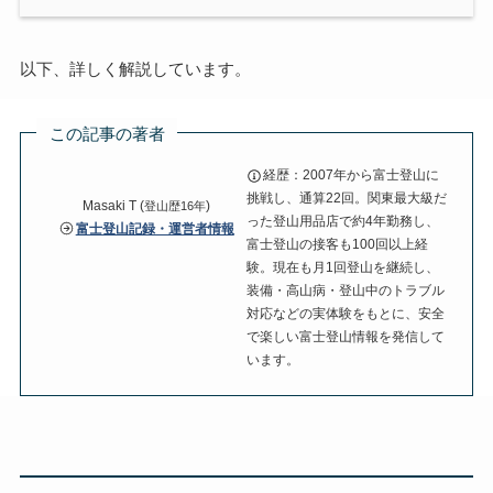
以下、詳しく解説しています。
この記事の著者
経歴：2007年から富士登山に
挑戦し、通算22回。関東最大級だ
Masaki T (
)
登山歴16年
った登山用品店で約4年勤務し、
富士登山記録・運営者情報
富士登山の接客も100回以上経
験。現在も月1回登山を継続し、
装備・高山病・登山中のトラブル
対応などの実体験をもとに、安全
で楽しい富士登山情報を発信して
います。