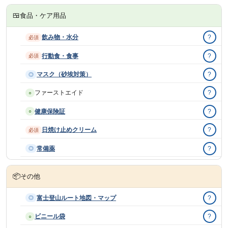
🍱
食品・ケア用品
飲み物・水分
?
必須
行動食・食事
?
必須
マスク（砂埃対策）
?
◎
ファーストエイド
?
○
健康保険証
?
○
日焼け止めクリーム
?
必須
常備薬
?
◎
📦
その他
富士登山ルート地図・マップ
?
◎
ビニール袋
?
○