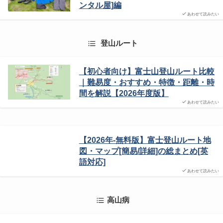
ンタル屋]編
あわせて読みたい
登山ルート
【初心者向け】富士山登山ルート比較
｜難易度・おすすめ・特徴・距離・時
間を解説【2026年度版】
あわせて読みたい
【2026年-無料版】富士登山ルート地
図・マップ[簡易/詳細]の総まとめ[英
語対応]
あわせて読みたい
高山病