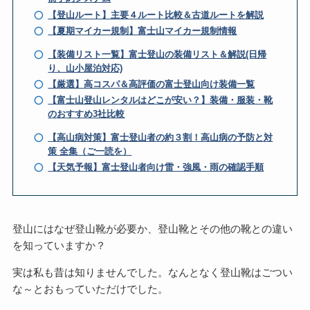
【登山ルート】主要４ルート比較＆古道ルートを解説
【夏期マイカー規制】富士山マイカー規制情報
【装備リスト一覧】富士登山の装備リスト＆解説(日帰
り、山小屋泊対応)
【厳選】高コスパ＆高評価の富士登山向け装備一覧
【富士山登山レンタルはどこが安い？】装備・服装・靴
のおすすめ3社比較
【高山病対策】富士登山者の約３割！高山病の予防と対
策 全集（ご一読を）
【天気予報】富士登山者向け雷・強風・雨の確認手順
登山にはなぜ登山靴が必要か、登山靴とその他の靴との違い
を知っていますか？
実は私も昔は知りませんでした。なんとなく登山靴はごつい
な～とおもっていただけでした。