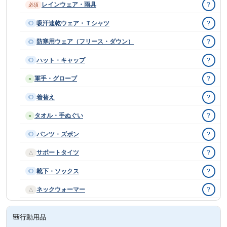
レインウェア・雨具
?
必須
吸汗速乾ウェア・Ｔシャツ
?
◎
防寒用ウェア（フリース・ダウン）
?
◎
ハット・キャップ
?
◎
軍手・グローブ
?
○
着替え
?
◎
タオル・手ぬぐい
?
○
パンツ・ズボン
?
◎
サポートタイツ
?
△
靴下・ソックス
?
◎
ネックウォーマー
?
△
🎒
行動用品