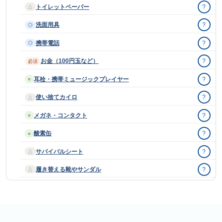
トイレットペーパー
?
△
洗面用具
?
◎
携帯電話
?
◎
お金（100円玉など）
?
必須
耳栓・携帯ミュージックプレイヤー
?
○
使い捨てカイロ
?
△
メガネ・コンタクト
?
○
酸素缶
?
○
サバイバルシート
?
△
履き替える靴やサンダル
?
△