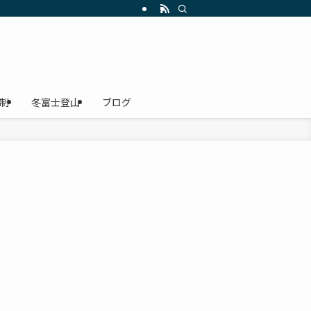
にレインウェア・雨具、登山靴、ザック・リュック、ヘッドライト、Ｔシャツの選
制
冬富士登山
ブログ