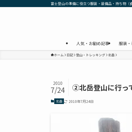
富士登山の準備に役立つ服装・装備品・持ち物（
人気・お勧め記事
服装・
ホーム
日記
登山・トレッキング
北岳
2010
②北岳登山に行っ
7/24
北岳
2010年7月24日