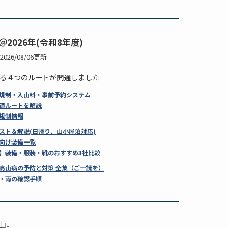
2026年(令和8年度)
2026/08/06更新
る４つのルートが開通しました
規制・入山料・事前予約システム
道ルートを解説
規制情報
スト＆解説(日帰り、山小屋泊対応)
向け装備一覧
】装備・服装・靴のおすすめ3社比較
高山病の予防と対策 全集（ご一読を）
・雨の確認手順
山。