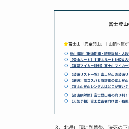
富士登山＠
富士山「完全開山」｜山頂へ繋が
開山情報（開通期間・時間規制・人数
【登山ルート】主要４ルート比較＆古
【夏期マイカー規制】富士山マイカー
【装備リスト一覧】富士登山の装備リ
【厳選】高コスパ＆高評価の富士登山
【富士山登山レンタルはどこが安い？
【高山病対策】富士登山者の約３割！
【天気予報】富士登山者向け雷・強風
３、北岳山頂に到着後、決死の下