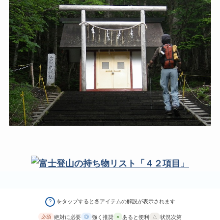
をタップすると各アイテムの解説が表示されます
?
絶対に必要
強く推奨
あると便利
状況次第
必須
◎
○
△