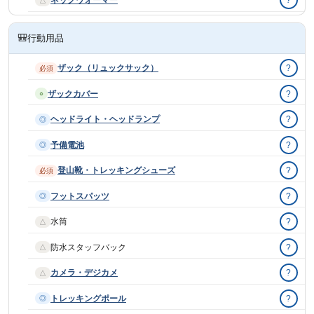
ネックウォーマー
?
△
🎒
行動用品
ザック（リュックサック）
?
必須
ザックカバー
?
○
ヘッドライト・ヘッドランプ
?
◎
予備電池
?
◎
登山靴・トレッキングシューズ
?
必須
フットスパッツ
?
◎
水筒
?
△
防水スタッフバック
?
△
カメラ・デジカメ
?
△
トレッキングポール
?
◎