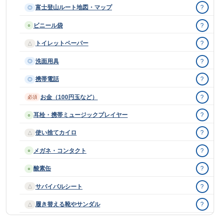
富士登山ルート地図・マップ
?
◎
ビニール袋
?
○
トイレットペーパー
?
△
洗面用具
?
◎
携帯電話
?
◎
お金（100円玉など）
?
必須
耳栓・携帯ミュージックプレイヤー
?
○
使い捨てカイロ
?
△
メガネ・コンタクト
?
○
酸素缶
?
○
サバイバルシート
?
△
履き替える靴やサンダル
?
△