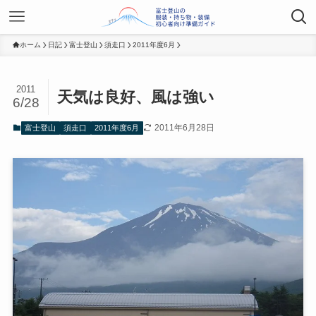
ホーム
日記
富士登山
須走口
2011年度6月
2011
天気は良好、風は強い
6/28
2011年6月28日
富士登山
須走口
2011年度6月