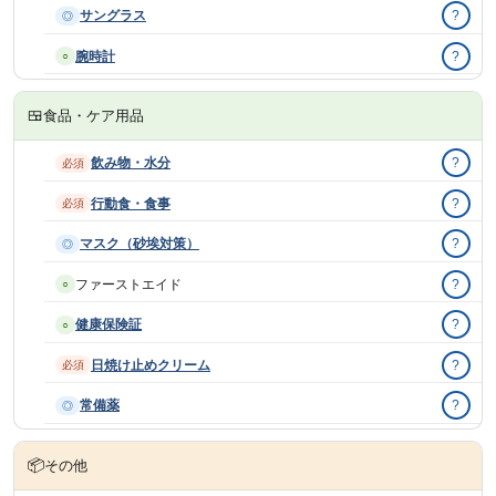
サングラス
?
◎
腕時計
?
○
🍱
食品・ケア用品
飲み物・水分
?
必須
行動食・食事
?
必須
マスク（砂埃対策）
?
◎
ファーストエイド
?
○
健康保険証
?
○
日焼け止めクリーム
?
必須
常備薬
?
◎
📦
その他