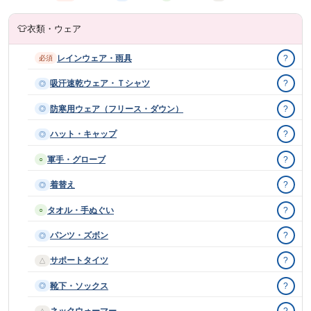
👕
衣類・ウェア
レインウェア・雨具
?
必須
吸汗速乾ウェア・Ｔシャツ
?
◎
防寒用ウェア（フリース・ダウン）
?
◎
ハット・キャップ
?
◎
軍手・グローブ
?
○
着替え
?
◎
タオル・手ぬぐい
?
○
パンツ・ズボン
?
◎
サポートタイツ
?
△
靴下・ソックス
?
◎