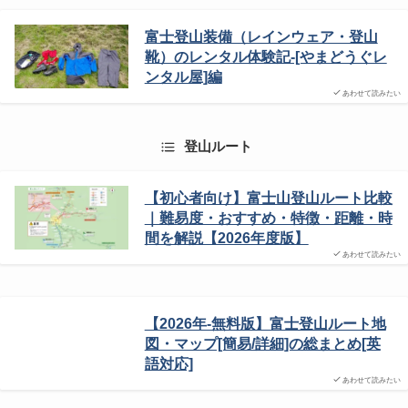
富士登山装備（レインウェア・登山
靴）のレンタル体験記-[やまどうぐレ
ンタル屋]編
あわせて読みたい
登山ルート
【初心者向け】富士山登山ルート比較
｜難易度・おすすめ・特徴・距離・時
間を解説【2026年度版】
あわせて読みたい
【2026年-無料版】富士登山ルート地
図・マップ[簡易/詳細]の総まとめ[英
語対応]
あわせて読みたい