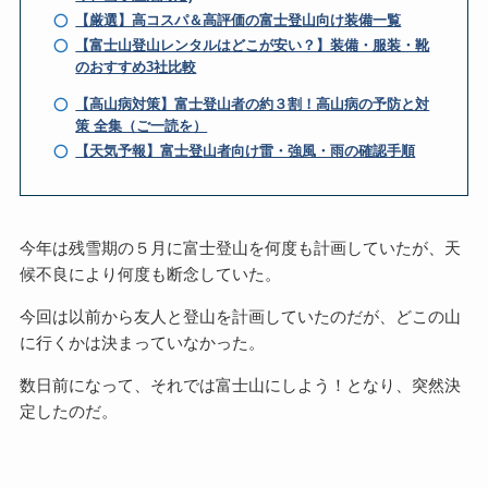
【厳選】高コスパ＆高評価の富士登山向け装備一覧
【富士山登山レンタルはどこが安い？】装備・服装・靴
のおすすめ3社比較
【高山病対策】富士登山者の約３割！高山病の予防と対
策 全集（ご一読を）
【天気予報】富士登山者向け雷・強風・雨の確認手順
今年は残雪期の５月に富士登山を何度も計画していたが、天
候不良により何度も断念していた。
今回は以前から友人と登山を計画していたのだが、どこの山
に行くかは決まっていなかった。
数日前になって、それでは富士山にしよう！となり、突然決
定したのだ。