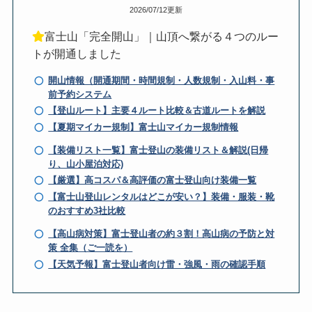
2026/07/12更新
富士山「完全開山」｜山頂へ繋がる４つのルー
トが開通しました
開山情報（開通期間・時間規制・人数規制・入山料・事
前予約システム
【登山ルート】主要４ルート比較＆古道ルートを解説
【夏期マイカー規制】富士山マイカー規制情報
【装備リスト一覧】富士登山の装備リスト＆解説(日帰
り、山小屋泊対応)
【厳選】高コスパ＆高評価の富士登山向け装備一覧
【富士山登山レンタルはどこが安い？】装備・服装・靴
のおすすめ3社比較
【高山病対策】富士登山者の約３割！高山病の予防と対
策 全集（ご一読を）
【天気予報】富士登山者向け雷・強風・雨の確認手順