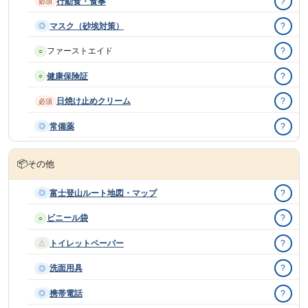
行動食・食事
?
必須
マスク（砂埃対策）
?
◎
ファーストエイド
?
○
健康保険証
?
○
日焼け止めクリーム
?
必須
常備薬
?
◎
📦
その他
富士登山ルート地図・マップ
?
◎
ビニール袋
?
○
トイレットペーパー
?
△
洗面用具
?
◎
携帯電話
?
◎