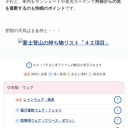
それと、車内をサンシェードや遮光カーテンで
外部からの光
を遮断するのも快眠のポイント
です。
翌朝の天気はまあ何と・・・
をタップすると各アイテムの解説が表示されます
?
絶対に必要
強く推奨
あると便利
状況次第
必須
◎
○
△
👕
衣類・ウェア
レインウェア・雨具
?
必須
吸汗速乾ウェア・Ｔシャツ
?
◎
防寒用ウェア（フリース・ダウン）
?
◎