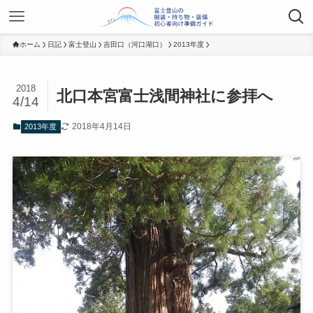
ホーム
日記
富士登山
吉田口（河口湖口）
2013年度
2018
北口本宮富士浅間神社に参拝へ
4/14
2018年4月14日
2013年度