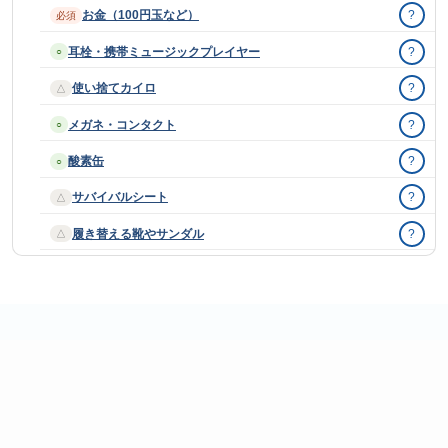
お金（100円玉など）
?
必須
耳栓・携帯ミュージックプレイヤー
?
○
使い捨てカイロ
?
△
メガネ・コンタクト
?
○
酸素缶
?
○
サバイバルシート
?
△
履き替える靴やサンダル
?
△