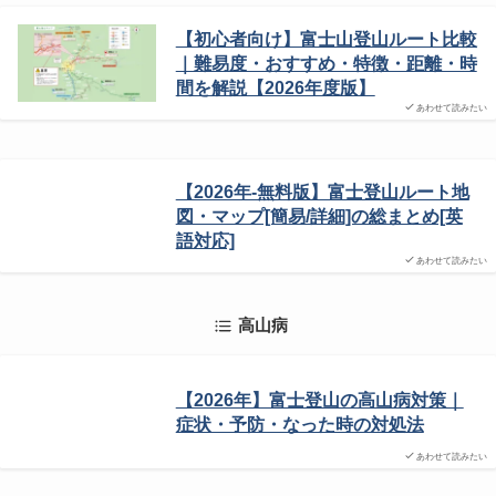
【初心者向け】富士山登山ルート比較
｜難易度・おすすめ・特徴・距離・時
間を解説【2026年度版】
あわせて読みたい
【2026年-無料版】富士登山ルート地
図・マップ[簡易/詳細]の総まとめ[英
語対応]
あわせて読みたい
高山病
【2026年】富士登山の高山病対策｜
症状・予防・なった時の対処法
あわせて読みたい