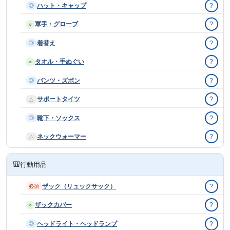
ハット・キャップ
?
◎
軍手・グローブ
?
○
着替え
?
◎
タオル・手ぬぐい
?
○
パンツ・ズボン
?
◎
サポートタイツ
?
△
靴下・ソックス
?
◎
ネックウォーマー
?
△
🎒
行動用品
ザック（リュックサック）
?
必須
ザックカバー
?
○
ヘッドライト・ヘッドランプ
?
◎