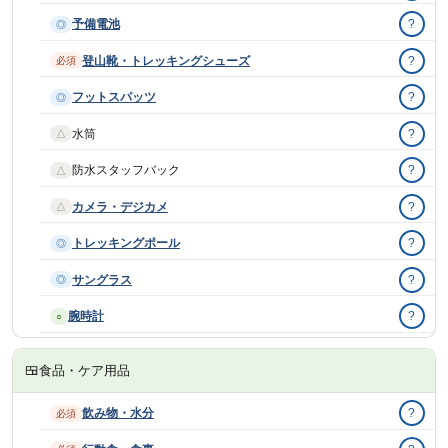
予備電池
?
◎
登山靴・トレッキングシューズ
?
必須
フットスパッツ
?
◎
水筒
?
△
防水スタッフバック
?
△
カメラ・デジカメ
?
△
トレッキングポール
?
◎
サングラス
?
◎
腕時計
?
○
🍱
食品・ケア用品
飲み物・水分
?
必須