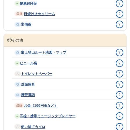
健康保険証
?
○
日焼け止めクリーム
?
必須
常備薬
?
◎
📦
その他
富士登山ルート地図・マップ
?
◎
ビニール袋
?
○
トイレットペーパー
?
△
洗面用具
?
◎
携帯電話
?
◎
お金（100円玉など）
?
必須
耳栓・携帯ミュージックプレイヤー
?
○
使い捨てカイロ
?
△