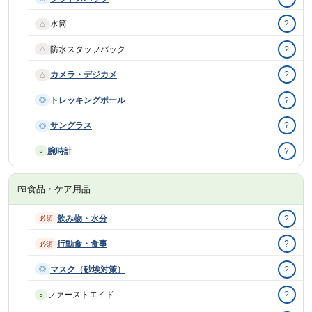
水筒
?
△
防水スタッフバック
?
△
カメラ・デジカメ
?
△
トレッキングポール
?
◎
サングラス
?
◎
腕時計
?
○
🍱
食品・ケア用品
飲み物・水分
?
必須
行動食・食事
?
必須
マスク（砂埃対策）
?
◎
ファーストエイド
?
○