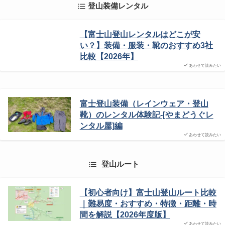
登山装備レンタル
【富士山登山レンタルはどこが安
い？】装備・服装・靴のおすすめ3社
比較【2026年】
あわせて読みたい
富士登山装備（レインウェア・登山
靴）のレンタル体験記-[やまどうぐレ
ンタル屋]編
あわせて読みたい
登山ルート
【初心者向け】富士山登山ルート比較
｜難易度・おすすめ・特徴・距離・時
間を解説【2026年度版】
あわせて読みたい