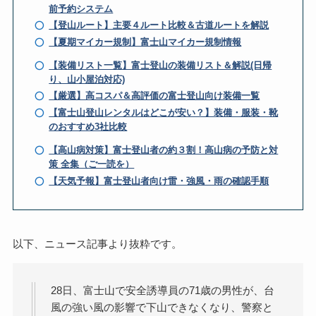
前予約システム
【登山ルート】主要４ルート比較＆古道ルートを解説
【夏期マイカー規制】富士山マイカー規制情報
【装備リスト一覧】富士登山の装備リスト＆解説(日帰
り、山小屋泊対応)
【厳選】高コスパ＆高評価の富士登山向け装備一覧
【富士山登山レンタルはどこが安い？】装備・服装・靴
のおすすめ3社比較
【高山病対策】富士登山者の約３割！高山病の予防と対
策 全集（ご一読を）
【天気予報】富士登山者向け雷・強風・雨の確認手順
以下、ニュース記事より抜粋です。
28日、富士山で安全誘導員の71歳の男性が、台
風の強い風の影響で下山できなくなり、警察と