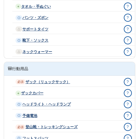
タオル・手ぬぐい
?
○
パンツ・ズボン
?
◎
サポートタイツ
?
△
靴下・ソックス
?
◎
ネックウォーマー
?
△
🎒
行動用品
ザック（リュックサック）
?
必須
ザックカバー
?
○
ヘッドライト・ヘッドランプ
?
◎
予備電池
?
◎
登山靴・トレッキングシューズ
?
必須
フットスパッツ
?
◎