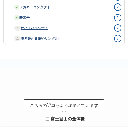
メガネ・コンタクト
?
○
酸素缶
?
○
サバイバルシート
?
△
履き替える靴やサンダル
?
△
こちらの記事もよく読まれています
富士登山の全体像