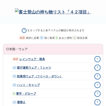
をタップすると各アイテムの解説が表示されます
?
絶対に必要
強く推奨
あると便利
状況次第
必須
◎
○
△
👕
衣類・ウェア
レインウェア・雨具
?
必須
吸汗速乾ウェア・Ｔシャツ
?
◎
防寒用ウェア（フリース・ダウン）
?
◎
ハット・キャップ
?
◎
軍手・グローブ
?
○
着替え
?
◎