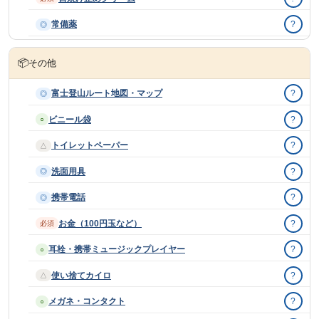
常備薬
?
◎
📦
その他
富士登山ルート地図・マップ
?
◎
ビニール袋
?
○
トイレットペーパー
?
△
洗面用具
?
◎
携帯電話
?
◎
お金（100円玉など）
?
必須
耳栓・携帯ミュージックプレイヤー
?
○
使い捨てカイロ
?
△
メガネ・コンタクト
?
○