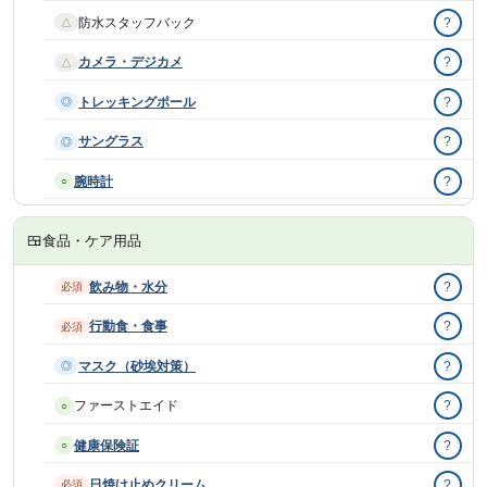
防水スタッフバック
?
△
カメラ・デジカメ
?
△
トレッキングポール
?
◎
サングラス
?
◎
腕時計
?
○
🍱
食品・ケア用品
飲み物・水分
?
必須
行動食・食事
?
必須
マスク（砂埃対策）
?
◎
ファーストエイド
?
○
健康保険証
?
○
日焼け止めクリーム
?
必須