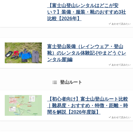
【富士山登山レンタルはどこが安
い？】装備・服装・靴のおすすめ3社
比較【2026年】
あわせて読みたい
富士登山装備（レインウェア・登山
靴）のレンタル体験記-[やまどうぐレ
ンタル屋]編
あわせて読みたい
登山ルート
【初心者向け】富士山登山ルート比較
｜難易度・おすすめ・特徴・距離・時
間を解説【2026年度版】
あわせて読みたい