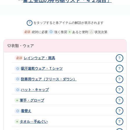
をタップすると各アイテムの解説が表示されます
?
絶対に必要
強く推奨
あると便利
状況次第
必須
◎
○
△
👕
衣類・ウェア
レインウェア・雨具
?
必須
吸汗速乾ウェア・Ｔシャツ
?
◎
防寒用ウェア（フリース・ダウン）
?
◎
ハット・キャップ
?
◎
軍手・グローブ
?
○
着替え
?
◎
タオル・手ぬぐい
?
○