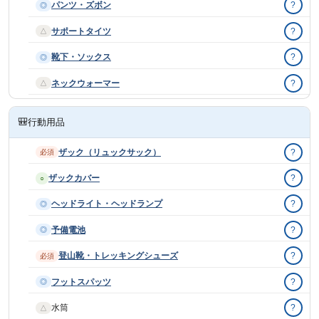
パンツ・ズボン
?
◎
サポートタイツ
?
△
靴下・ソックス
?
◎
ネックウォーマー
?
△
🎒
行動用品
ザック（リュックサック）
?
必須
ザックカバー
?
○
ヘッドライト・ヘッドランプ
?
◎
予備電池
?
◎
登山靴・トレッキングシューズ
?
必須
フットスパッツ
?
◎
水筒
?
△