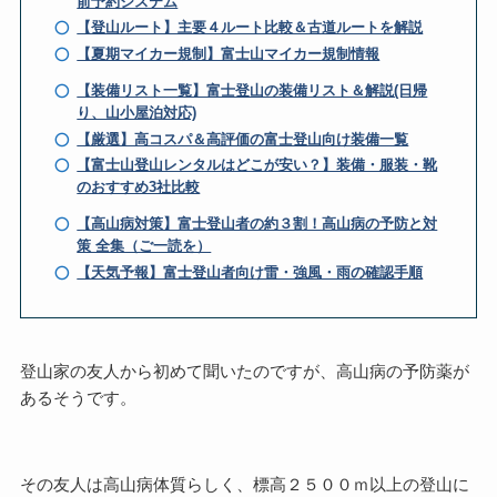
前予約システム
【登山ルート】主要４ルート比較＆古道ルートを解説
【夏期マイカー規制】富士山マイカー規制情報
【装備リスト一覧】富士登山の装備リスト＆解説(日帰
り、山小屋泊対応)
【厳選】高コスパ＆高評価の富士登山向け装備一覧
【富士山登山レンタルはどこが安い？】装備・服装・靴
のおすすめ3社比較
【高山病対策】富士登山者の約３割！高山病の予防と対
策 全集（ご一読を）
【天気予報】富士登山者向け雷・強風・雨の確認手順
登山家の友人から初めて聞いたのですが、高山病の予防薬が
あるそうです。
その友人は高山病体質らしく、標高２５００ｍ以上の登山に