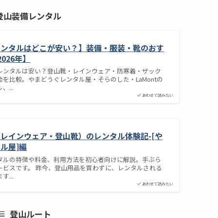
登山装備レンタル
レンタルはどこが安い？】装備・服装・靴のおす
026年】
レンタルは安い？登山靴・レインウェア・防寒着・ザック
を比較。やまどうぐレンタル屋・そらのした・LaMontの
...
あわせて読みたい
レインウェア・登山靴）のレンタル体験記-[や
ル屋]編
タルの特徴や料金、利用方法を初心者向けに解説。手ぶら
ービスです。 昨今、登山用品を買わずに、レンタルされる
...
あわせて読みたい
登山ルート