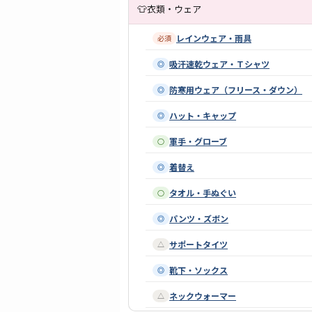
👕
衣類・ウェア
レインウェア・雨具
必須
吸汗速乾ウェア・Ｔシャツ
◎
防寒用ウェア（フリース・ダウン）
◎
ハット・キャップ
◎
軍手・グローブ
○
着替え
◎
タオル・手ぬぐい
○
パンツ・ズボン
◎
サポートタイツ
△
靴下・ソックス
◎
ネックウォーマー
△