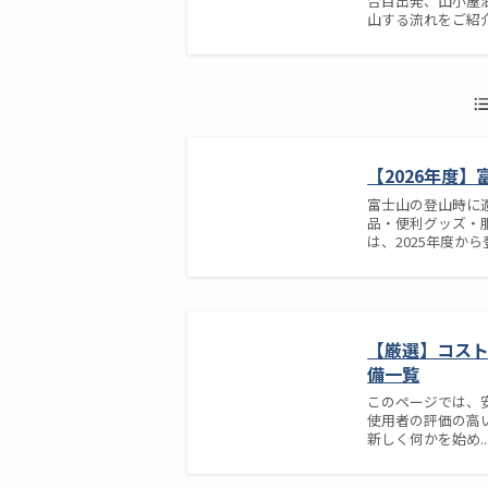
合目出発、山小屋
山する流れをご紹介。
【2026年度
富士山の登山時に
品・便利グッズ・
は、2025年度から登.
【厳選】コス
備一覧
このページでは、
使用者の評価の高
新しく何かを始め..