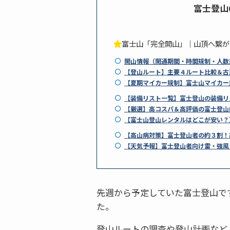
富士登山＠
富士山「完全開山」｜山頂へ繋が
開山情報（開通期間・時間規制・人数
【登山ルート】主要４ルート比較＆古
【夏期マイカー規制】富士山マイカー
【装備リスト一覧】富士登山の装備リ
【厳選】高コスパ＆高評価の富士登山
【富士山登山レンタルはどこが安い？
【高山病対策】富士登山者の約３割！
【天気予報】富士登山者向け雷・強風
先週から予定していた富士登山で
た。
登山ルートの調査や登山計画など