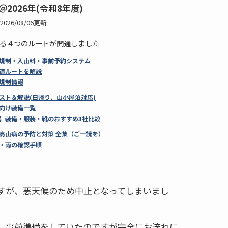
2026年(令和8年度)
2026/08/06更新
る４つのルートが開通しました
規制・入山料・事前予約システム
道ルートを解説
規制情報
スト＆解説(日帰り、山小屋泊対応)
向け装備一覧
】装備・服装・靴のおすすめ3社比較
高山病の予防と対策 全集（ご一読を）
・雨の確認手順
すが、悪天候のため中止となってしまいまし
、事前準備をしていたのですが完全にお流れに