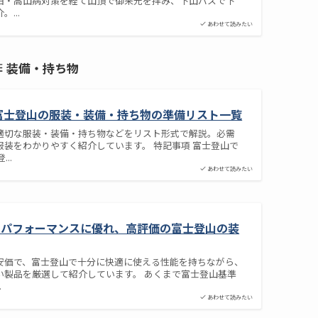
泊・高山病対策を経て山頂で御来光を拝み、下山バスで下
...
あわせて読みたい
装備・持ち物
】富士登山の服装・装備・持ち物の準備リスト一覧
適切な服装・装備・持ち物などをリスト形式で解説。必需
服装をわかりやすく紹介しています。 特記事項 富士登山で
..
あわせて読みたい
トパフォーマンスに優れ、高評価の富士登山の装
安価で、富士登山で十分に快適に使える性能を持ちながら、
い製品を厳選して紹介しています。 あくまで富士登山基準
.
あわせて読みたい