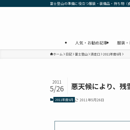
富士登山の準備に役立つ服装・装備品・持ち物（
人気・お勧め記事
服装・
ホーム
日記
富士登山
須走口
2011年度6月
2011
悪天候により、残
5/26
2011年度6月
2011年5月26日