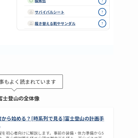
酸素缶
?
○
サバイバルシート
?
△
履き替える靴やサンダル
?
△
事もよく読まれています
富士登山の全体像
】何から始める？[時系列で見る]富士登山の計画手
れ
程を初心者向けに解説します。事前の装備・体力準備から5