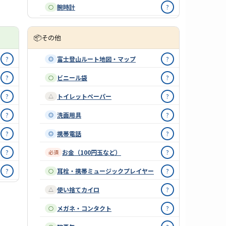
腕時計
?
○
📦
その他
?
富士登山ルート地図・マップ
?
◎
?
ビニール袋
?
○
?
トイレットペーパー
?
△
?
洗面用具
?
◎
?
携帯電話
?
◎
?
お金（100円玉など）
?
必須
?
耳栓・携帯ミュージックプレイヤー
?
○
使い捨てカイロ
?
△
メガネ・コンタクト
?
○