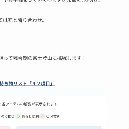
ては死と隣り合わせ。
狙って残雪期の富士登山に挑戦します！
と各アイテムの解説が表示されます
強く推奨
あると便利
状況次第
○
△