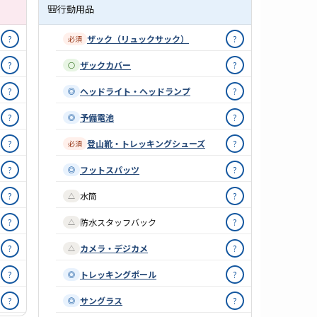
🎒
行動用品
?
ザック（リュックサック）
?
必須
?
ザックカバー
?
○
?
ヘッドライト・ヘッドランプ
?
◎
?
予備電池
?
◎
?
登山靴・トレッキングシューズ
?
必須
?
フットスパッツ
?
◎
?
水筒
?
△
?
防水スタッフバック
?
△
?
カメラ・デジカメ
?
△
?
トレッキングポール
?
◎
?
サングラス
?
◎