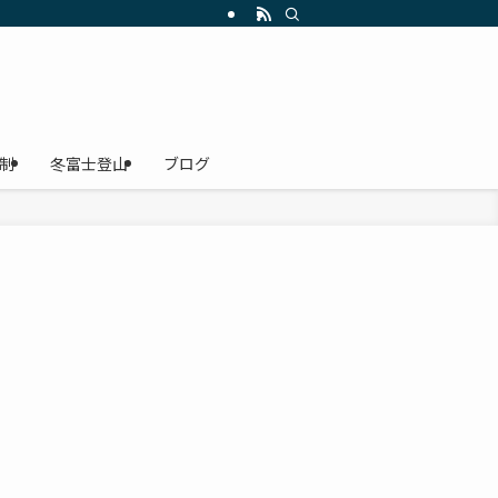
にレインウェア・雨具、登山靴、ザック・リュック、ヘッドライト、Ｔシャツの選
制
冬富士登山
ブログ