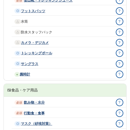
登山靴・トレッキングシューズ
?
必須
フットスパッツ
?
◎
水筒
?
△
防水スタッフバック
?
△
カメラ・デジカメ
?
△
トレッキングポール
?
◎
サングラス
?
◎
腕時計
?
○
🍱
食品・ケア用品
飲み物・水分
?
必須
行動食・食事
?
必須
マスク（砂埃対策）
?
◎