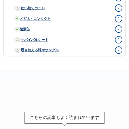
使い捨てカイロ
?
△
メガネ・コンタクト
?
○
酸素缶
?
○
サバイバルシート
?
△
履き替える靴やサンダル
?
△
こちらの記事もよく読まれています