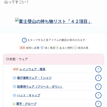
山ってすごい！
をタップすると各アイテムの解説が表示されます
?
絶対に必要
強く推奨
あると便利
状況次第
必須
◎
○
△
👕
衣類・ウェア
レインウェア・雨具
?
必須
吸汗速乾ウェア・Ｔシャツ
?
◎
防寒用ウェア（フリース・ダウン）
?
◎
ハット・キャップ
?
◎
軍手・グローブ
?
○