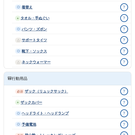
着替え
?
◎
タオル・手ぬぐい
?
○
パンツ・ズボン
?
◎
サポートタイツ
?
△
靴下・ソックス
?
◎
ネックウォーマー
?
△
🎒
行動用品
ザック（リュックサック）
?
必須
ザックカバー
?
○
ヘッドライト・ヘッドランプ
?
◎
予備電池
?
◎