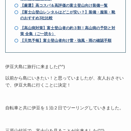
【厳選】高コスパ＆高評価の富士登山向け装備一覧
【富士山登山レンタルはどこが安い？】装備・服装・靴
のおすすめ3社比較
【高山病対策】富士登山者の約３割！高山病の予防と対
策 全集（ご一読を）
【天気予報】富士登山者向け雷・強風・雨の確認手順
伊豆大島に旅行に来ました(^^)
以前から島にいきたい！と思っていましたが、友人おさそい
で、伊豆大島に行くことに決定！
自転車と共に伊豆を１泊２日でツーリングしていきました。
三原山付近で、富士山を見ることが出来ました(^^)