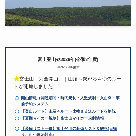
富士登山＠2026年(令和8年度)
2026/08/06更新
富士山「完全開山」｜山頂へ繋がる４つのルー
トが開通しました
開山情報（開通期間・時間規制・人数規制・入山料・事
前予約システム
【登山ルート】主要４ルート比較＆古道ルートを解説
【夏期マイカー規制】富士山マイカー規制情報
【装備リスト一覧】富士登山の装備リスト＆解説(日帰
り、山小屋泊対応)