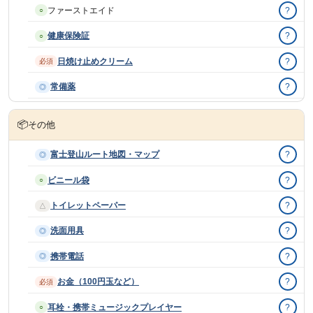
ファーストエイド
?
○
健康保険証
?
○
日焼け止めクリーム
?
必須
常備薬
?
◎
📦
その他
富士登山ルート地図・マップ
?
◎
ビニール袋
?
○
トイレットペーパー
?
△
洗面用具
?
◎
携帯電話
?
◎
お金（100円玉など）
?
必須
耳栓・携帯ミュージックプレイヤー
?
○