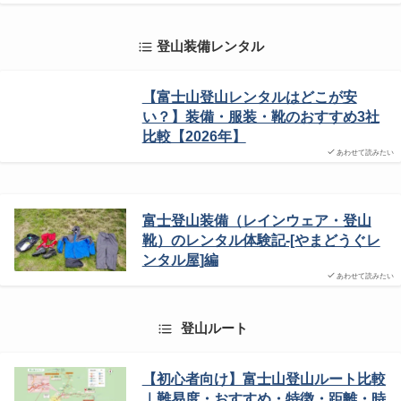
登山装備レンタル
【富士山登山レンタルはどこが安
い？】装備・服装・靴のおすすめ3社
比較【2026年】
あわせて読みたい
富士登山装備（レインウェア・登山
靴）のレンタル体験記-[やまどうぐレ
ンタル屋]編
あわせて読みたい
登山ルート
【初心者向け】富士山登山ルート比較
｜難易度・おすすめ・特徴・距離・時