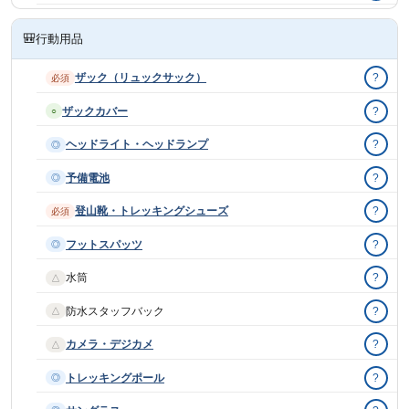
🎒
行動用品
ザック（リュックサック）
?
必須
ザックカバー
?
○
ヘッドライト・ヘッドランプ
?
◎
予備電池
?
◎
登山靴・トレッキングシューズ
?
必須
フットスパッツ
?
◎
水筒
?
△
防水スタッフバック
?
△
カメラ・デジカメ
?
△
トレッキングポール
?
◎