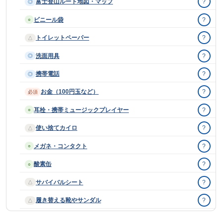
富士登山ルート地図・マップ
?
◎
ビニール袋
?
○
トイレットペーパー
?
△
洗面用具
?
◎
携帯電話
?
◎
お金（100円玉など）
?
必須
耳栓・携帯ミュージックプレイヤー
?
○
使い捨てカイロ
?
△
メガネ・コンタクト
?
○
酸素缶
?
○
サバイバルシート
?
△
履き替える靴やサンダル
?
△