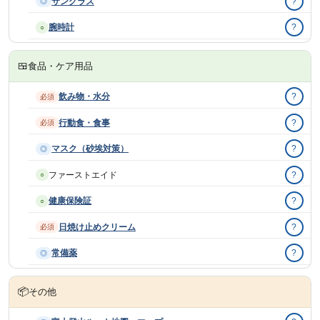
サングラス
?
◎
腕時計
?
○
🍱
食品・ケア用品
飲み物・水分
?
必須
行動食・食事
?
必須
マスク（砂埃対策）
?
◎
ファーストエイド
?
○
健康保険証
?
○
日焼け止めクリーム
?
必須
常備薬
?
◎
📦
その他