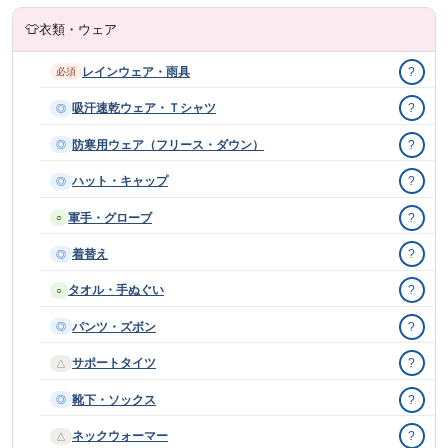
👕
衣類・ウェア
レインウェア・雨具
?
必須
吸汗速乾ウェア・Ｔシャツ
?
◎
防寒用ウェア（フリース・ダウン）
?
◎
ハット・キャップ
?
◎
軍手・グローブ
?
○
着替え
?
◎
タオル・手ぬぐい
?
○
パンツ・ズボン
?
◎
サポートタイツ
?
△
靴下・ソックス
?
◎
ネックウォーマー
?
△