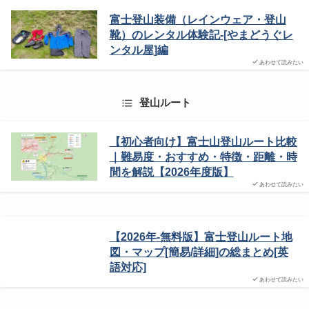
富士登山装備（レインウェア・登山
靴）のレンタル体験記-[やまどうぐレ
ンタル屋]編
あわせて読みたい
登山ルート
【初心者向け】富士山登山ルート比較
｜難易度・おすすめ・特徴・距離・時
間を解説【2026年度版】
あわせて読みたい
【2026年-無料版】富士登山ルート地
図・マップ[簡易/詳細]の総まとめ[英
語対応]
あわせて読みたい