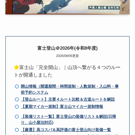
富士登山＠2026年(令和8年度)
2026/08/06更新
富士山「完全開山」｜山頂へ繋がる４つのルー
トが開通しました
開山情報（開通期間・時間規制・人数規制・入山料・事
前予約システム
【登山ルート】主要４ルート比較＆古道ルートを解説
【夏期マイカー規制】富士山マイカー規制情報
【装備リスト一覧】富士登山の装備リスト＆解説(日帰
り、山小屋泊対応)
【厳選】高コスパ＆高評価の富士登山向け装備一覧