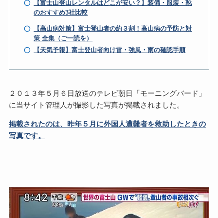
【富士山登山レンタルはどこが安い？】装備・服装・靴
のおすすめ3社比較
【高山病対策】富士登山者の約３割！高山病の予防と対
策 全集（ご一読を）
【天気予報】富士登山者向け雷・強風・雨の確認手順
２０１３年５月６日放送のテレビ朝日「モーニングバード」
に当サイト管理人が撮影した写真が掲載されました。
掲載されたのは、昨年５月に外国人遭難者を救助したときの
写真です。