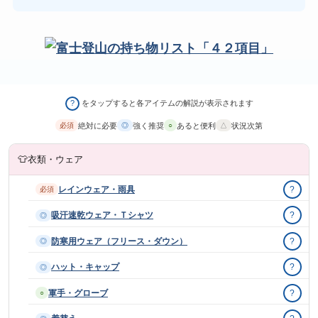
をタップすると各アイテムの解説が表示されます
?
絶対に必要
強く推奨
あると便利
状況次第
必須
◎
○
△
👕
衣類・ウェア
レインウェア・雨具
?
必須
吸汗速乾ウェア・Ｔシャツ
?
◎
防寒用ウェア（フリース・ダウン）
?
◎
ハット・キャップ
?
◎
軍手・グローブ
?
○