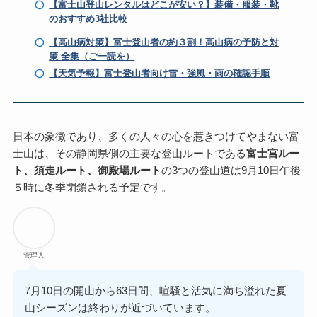
【富士山登山レンタルはどこが安い？】装備・服装・靴
のおすすめ3社比較
【高山病対策】富士登山者の約３割！高山病の予防と対
策 全集（ご一読を）
【天気予報】富士登山者向け雷・強風・雨の確認手順
日本の象徴であり、多くの人々の心を惹きつけてやまない富
士山は、その静岡県側の主要な登山ルートである
富士宮ルー
ト、須走ルート、御殿場ルート
の3つの登山道は9月10日午後
５時に冬季閉鎖される予定です。
管理人
7月10日の開山から63日間、喧騒と活気に満ち溢れた夏
山シーズンは終わりが近づいています。