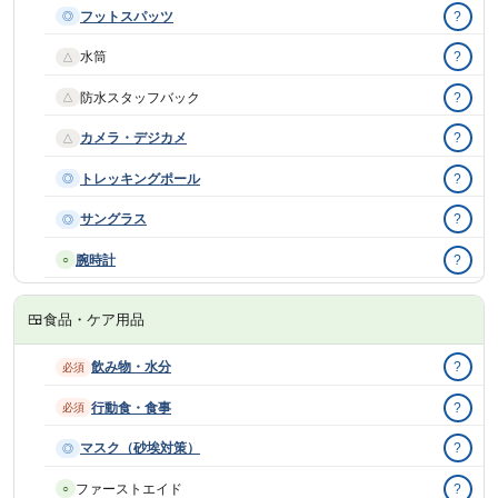
フットスパッツ
?
◎
水筒
?
△
防水スタッフバック
?
△
カメラ・デジカメ
?
△
トレッキングポール
?
◎
サングラス
?
◎
腕時計
?
○
🍱
食品・ケア用品
飲み物・水分
?
必須
行動食・食事
?
必須
マスク（砂埃対策）
?
◎
ファーストエイド
?
○