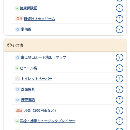
健康保険証
?
○
日焼け止めクリーム
?
必須
常備薬
?
◎
📦
その他
富士登山ルート地図・マップ
?
◎
ビニール袋
?
○
トイレットペーパー
?
△
洗面用具
?
◎
携帯電話
?
◎
お金（100円玉など）
?
必須
耳栓・携帯ミュージックプレイヤー
?
○