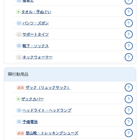
着替え
?
◎
タオル・手ぬぐい
?
○
パンツ・ズボン
?
◎
サポートタイツ
?
△
靴下・ソックス
?
◎
ネックウォーマー
?
△
🎒
行動用品
ザック（リュックサック）
?
必須
ザックカバー
?
○
ヘッドライト・ヘッドランプ
?
◎
予備電池
?
◎
登山靴・トレッキングシューズ
?
必須