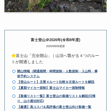
富士登山＠2026年(令和8年度)
2026/08/06更新
富士山「完全開山」｜山頂へ繋がる４つのルー
トが開通しました
開山情報（開通期間・時間規制・人数規制・入山料・事
前予約システム
【登山ルート】主要４ルート比較＆古道ルートを解説
【夏期マイカー規制】富士山マイカー規制情報
【装備リスト一覧】富士登山の装備リスト＆解説(日帰
り、山小屋泊対応)
【厳選】高コスパ＆高評価の富士登山向け装備一覧