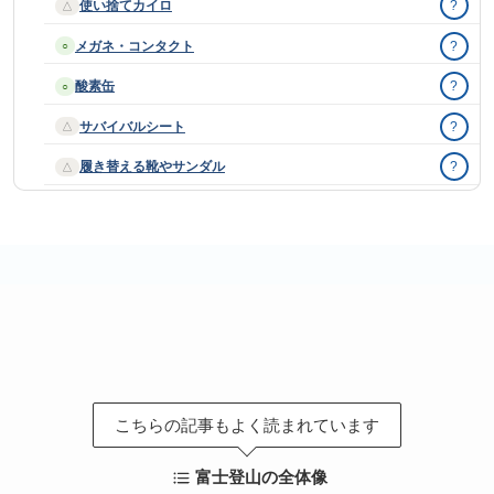
使い捨てカイロ
?
△
メガネ・コンタクト
?
○
酸素缶
?
○
サバイバルシート
?
△
履き替える靴やサンダル
?
△
こちらの記事もよく読まれています
富士登山の全体像