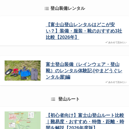
登山装備レンタル
【富士山登山レンタルはどこが安
い？】装備・服装・靴のおすすめ3社
比較【2026年】
あわせて読みたい
富士登山装備（レインウェア・登山
靴）のレンタル体験記-[やまどうぐレ
ンタル屋]編
あわせて読みたい
登山ルート
【初心者向け】富士山登山ルート比較
｜難易度・おすすめ・特徴・距離・時
間を解説【2026年度版】