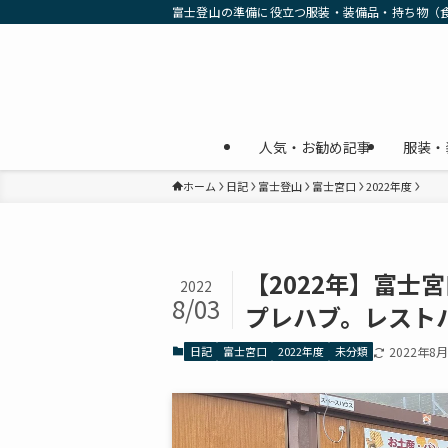
富士登山の準備に役立つ服装・装備品・持ち物（
人気・お勧め記事
服装・
ホーム
日記
富士登山
富士宮口
2022年度
【2022年】富士
2022
8/03
プレハブ。レスト
日記
富士宮口
2022年度
未分類
2022年8