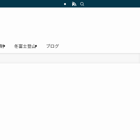
にレインウェア・雨具、登山靴、ザック・リュック、ヘッドライト、Ｔシャツの選
制
冬富士登山
ブログ