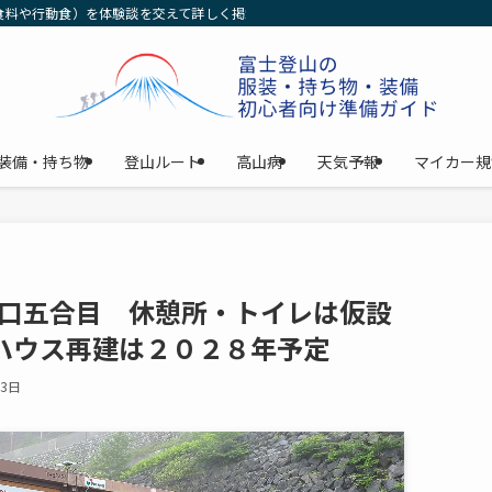
食料や行動食）を体験談を交えて詳しく掲載中！女性の初心者の方でもわかるよう
装備・持ち物
登山ルート
高山病
天気予報
マイカー規
宮口五合目 休憩所・トイレは仮設
ハウス再建は２０２８年予定
月3日