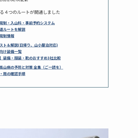
る４つのルートが開通しました
規制・入山料・事前予約システム
道ルートを解説
規制情報
スト＆解説(日帰り、山小屋泊対応)
向け装備一覧
】装備・服装・靴のおすすめ3社比較
高山病の予防と対策 全集（ご一読を）
・雨の確認手順