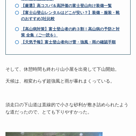
【厳選】高コスパ＆高評価の富士登山向け装備一覧
【富士山登山レンタルはどこが安い？】装備・服装・靴
のおすすめ3社比較
【高山病対策】富士登山者の約３割！高山病の予防と対
策 全集（ご一読を）
【天気予報】富士登山者向け雷・強風・雨の確認手順
そして、休憩時間も終わり山小屋を出発して下山開始。
天候は、相変わらず超強風と雨が暴れまくっている。
須走口の下山道は直線的で小さな砂利が敷き詰められたよう
な道だったので、とても下りやすかった。