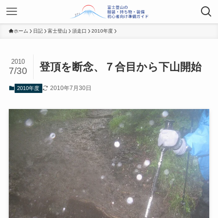
ホーム
日記
富士登山
須走口
2010年度
2010
登頂を断念、７合目から下山開始
7/30
2010年7月30日
2010年度