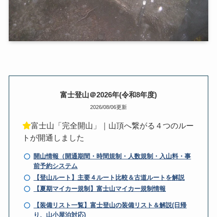
富士登山＠2026年(令和8年度)
2026/08/06更新
富士山「完全開山」｜山頂へ繋がる４つのルー
トが開通しました
開山情報（開通期間・時間規制・人数規制・入山料・事
前予約システム
【登山ルート】主要４ルート比較＆古道ルートを解説
【夏期マイカー規制】富士山マイカー規制情報
【装備リスト一覧】富士登山の装備リスト＆解説(日帰
り、山小屋泊対応)