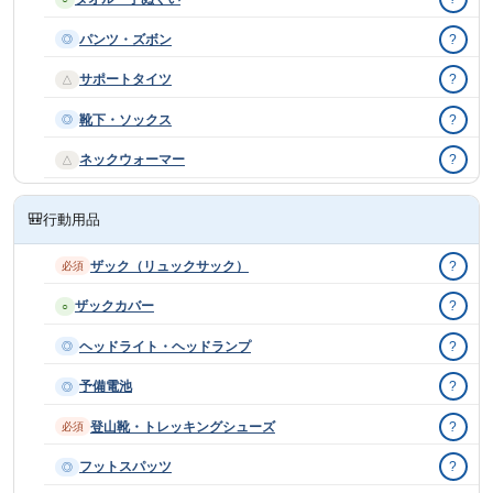
パンツ・ズボン
?
◎
サポートタイツ
?
△
靴下・ソックス
?
◎
ネックウォーマー
?
△
🎒
行動用品
ザック（リュックサック）
?
必須
ザックカバー
?
○
ヘッドライト・ヘッドランプ
?
◎
予備電池
?
◎
登山靴・トレッキングシューズ
?
必須
フットスパッツ
?
◎