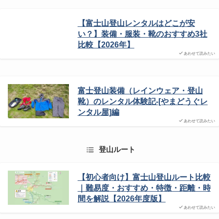
【富士山登山レンタルはどこが安
い？】装備・服装・靴のおすすめ3社
比較【2026年】
あわせて読みたい
富士登山装備（レインウェア・登山
靴）のレンタル体験記-[やまどうぐレ
ンタル屋]編
あわせて読みたい
登山ルート
【初心者向け】富士山登山ルート比較
｜難易度・おすすめ・特徴・距離・時
間を解説【2026年度版】
あわせて読みたい