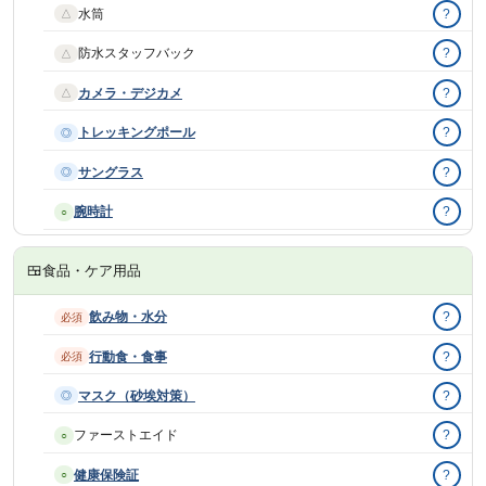
水筒
?
△
防水スタッフバック
?
△
カメラ・デジカメ
?
△
トレッキングポール
?
◎
サングラス
?
◎
腕時計
?
○
🍱
食品・ケア用品
飲み物・水分
?
必須
行動食・食事
?
必須
マスク（砂埃対策）
?
◎
ファーストエイド
?
○
健康保険証
?
○