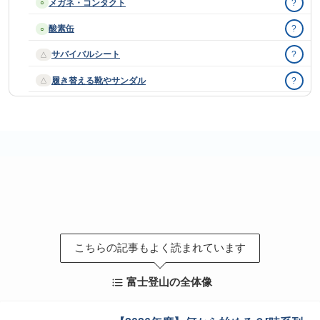
メガネ・コンタクト
?
○
酸素缶
?
○
サバイバルシート
?
△
履き替える靴やサンダル
?
△
こちらの記事もよく読まれています
富士登山の全体像