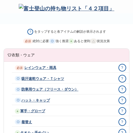
をタップすると各アイテムの解説が表示されます
?
絶対に必要
強く推奨
あると便利
状況次第
必須
◎
○
△
👕
衣類・ウェア
レインウェア・雨具
?
必須
吸汗速乾ウェア・Ｔシャツ
?
◎
防寒用ウェア（フリース・ダウン）
?
◎
ハット・キャップ
?
◎
軍手・グローブ
?
○
着替え
?
◎
タオル・手ぬぐい
?
○