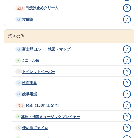
日焼け止めクリーム
?
必須
常備薬
?
◎
📦
その他
富士登山ルート地図・マップ
?
◎
ビニール袋
?
○
トイレットペーパー
?
△
洗面用具
?
◎
携帯電話
?
◎
お金（100円玉など）
?
必須
耳栓・携帯ミュージックプレイヤー
?
○
使い捨てカイロ
?
△