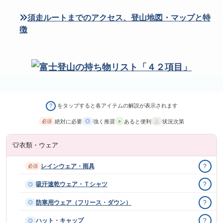
須走ルートまでのアクセス、登山地図・マップと特
徴
をタップすると各アイテムの解説が表示されます
?
絶対に必要
強く推奨
あると便利
状況次第
必須
◎
○
△
👕
衣類・ウェア
レインウェア・雨具
?
必須
吸汗速乾ウェア・Ｔシャツ
?
◎
防寒用ウェア（フリース・ダウン）
?
◎
ハット・キャップ
?
◎