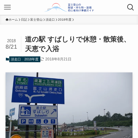
ホーム
日記
富士登山
須走口
2018年度
道の駅 すばしりで休憩・散策後、
2018
8/21
天恵で入浴
2018年8月21日
須走口
2018年度