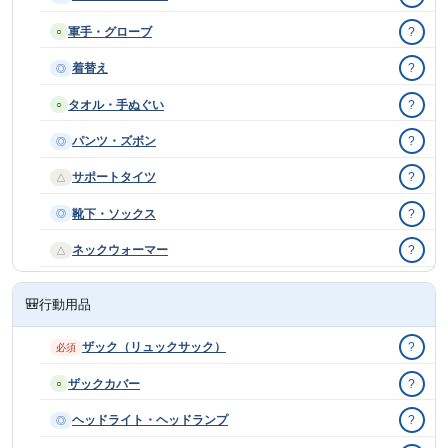
軍手・グローブ
?
○
着替え
?
◎
タオル・手ぬぐい
?
○
パンツ・ズボン
?
◎
サポートタイツ
?
△
靴下・ソックス
?
◎
ネックウォーマー
?
△
🎒
行動用品
ザック（リュックサック）
?
必須
ザックカバー
?
○
ヘッドライト・ヘッドランプ
?
◎