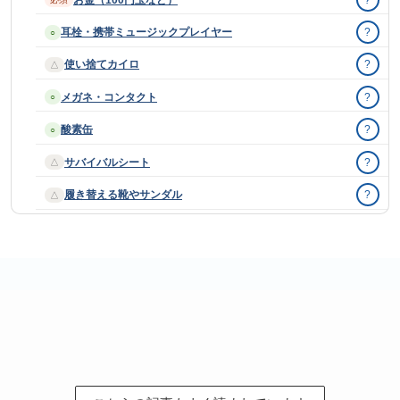
耳栓・携帯ミュージックプレイヤー
?
○
使い捨てカイロ
?
△
メガネ・コンタクト
?
○
酸素缶
?
○
サバイバルシート
?
△
履き替える靴やサンダル
?
△