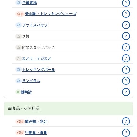
予備電池
?
◎
登山靴・トレッキングシューズ
?
必須
フットスパッツ
?
◎
水筒
?
△
防水スタッフバック
?
△
カメラ・デジカメ
?
△
トレッキングポール
?
◎
サングラス
?
◎
腕時計
?
○
🍱
食品・ケア用品
飲み物・水分
?
必須
行動食・食事
?
必須