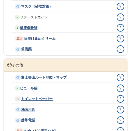
マスク（砂埃対策）
?
◎
ファーストエイド
?
○
健康保険証
?
○
日焼け止めクリーム
?
必須
常備薬
?
◎
📦
その他
富士登山ルート地図・マップ
?
◎
ビニール袋
?
○
トイレットペーパー
?
△
洗面用具
?
◎
携帯電話
?
◎
お金（100円玉など）
?
必須