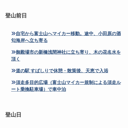
登山前日
自宅から富士山へマイカー移動。途中、小田原の酒
匂海岸へ立ち寄る
御殿場市の新橋浅間神社に立ち寄り、木の花名水を
頂く
道の駅 すばしりで休憩・散策後、天恵で入浴
須走多目的広場（富士山マイカー規制による須走ル
ート乗換駐車場）で車中泊
登山日