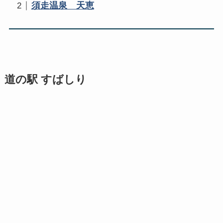
須走温泉 天恵
道の駅 すばしり