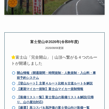
富士登山＠2026年(令和8年度)
2026/08/06更新
富士山「完全開山」｜山頂へ繋がる４つのルー
トが開通しました
開山情報（開通期間・時間規制・人数規制・入山料・事
前予約システム
【登山ルート】主要４ルート比較＆古道ルートを解説
【夏期マイカー規制】富士山マイカー規制情報
【装備リスト一覧】富士登山の装備リスト＆解説(日帰
り、山小屋泊対応)
【厳選】高コスパ＆高評価の富士登山向け装備一覧