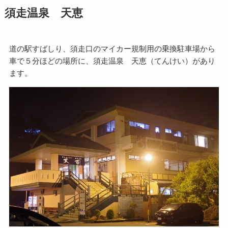
須走温泉 天恵
道の駅すばしり、須走口のマイカー規制用の乗換駐車場から
車で５分ほどの場所に、須走温泉 天恵（てんけい）があり
ます。