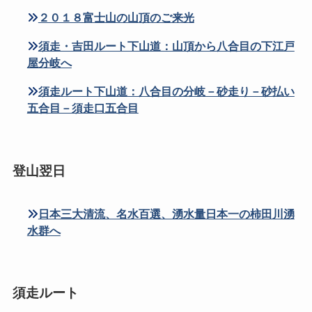
２０１８富士山の山頂のご来光
須走・吉田ルート下山道：山頂から八合目の下江戸
屋分岐へ
須走ルート下山道：八合目の分岐－砂走り－砂払い
五合目－須走口五合目
登山翌日
日本三大清流、名水百選、湧水量日本一の柿田川湧
水群へ
須走ルート