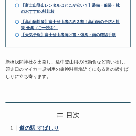
【富士山登山レンタルはどこが安い？】装備・服装・靴
のおすすめ3社比較
【高山病対策】富士登山者の約３割！高山病の予防と対
策 全集（ご一読を）
【天気予報】富士登山者向け雷・強風・雨の確認手順
新橋浅間神社を出発し、途中登山用の行動食など買い物し、
須走口のマイカー規制用の乗換駐車場近くにある道の駅すば
しりに立ち寄ります。
目次
道の駅 すばしり