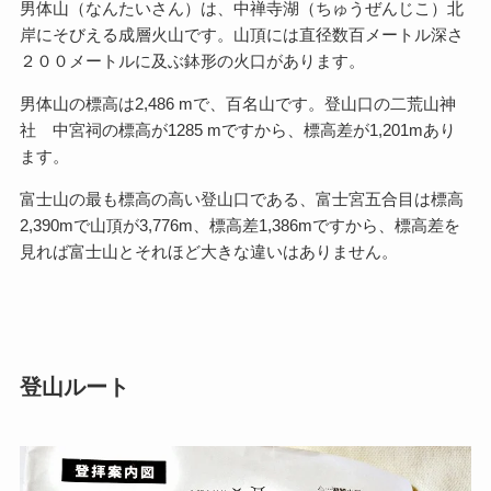
男体山（なんたいさん）は、中禅寺湖（ちゅうぜんじこ）北
岸にそびえる成層火山です。山頂には直径数百メートル深さ
２００メートルに及ぶ鉢形の火口があります。
男体山の標高は2,486 mで、百名山です。登山口の二荒山神
社 中宮祠の標高が1285 mですから、標高差が1,201mあり
ます。
富士山の最も標高の高い登山口である、富士宮五合目は標高
2,390mで山頂が3,776m、標高差1,386mですから、標高差を
見れば富士山とそれほど大きな違いはありません。
登山ルート