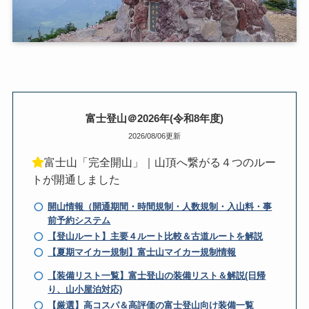
富士登山＠2026年(令和8年度)
2026/08/06更新
富士山「完全開山」｜山頂へ繋がる４つのルー
トが開通しました
開山情報（開通期間・時間規制・人数規制・入山料・事
前予約システム
【登山ルート】主要４ルート比較＆古道ルートを解説
【夏期マイカー規制】富士山マイカー規制情報
【装備リスト一覧】富士登山の装備リスト＆解説(日帰
り、山小屋泊対応)
【厳選】高コスパ＆高評価の富士登山向け装備一覧