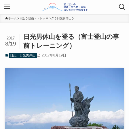
ホーム
日記
登山・トレッキング
日光男体山
日光男体山を登る（富士登山の事
2017
8/19
前トレーニング）
2017年8月19日
日記
日光男体山