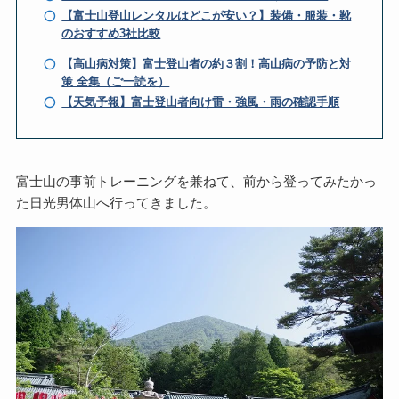
【富士山登山レンタルはどこが安い？】装備・服装・靴
のおすすめ3社比較
【高山病対策】富士登山者の約３割！高山病の予防と対
策 全集（ご一読を）
【天気予報】富士登山者向け雷・強風・雨の確認手順
富士山の事前トレーニングを兼ねて、前から登ってみたかっ
た日光男体山へ行ってきました。